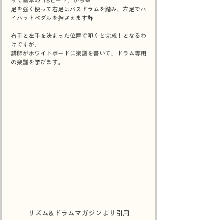
って基本の「8ビート」から🥁
足を強く使って右足はバスドラムを踏み、左足でハ
イハットペダルを押さえます👣
右手と左手を決まった位置で叩くと完成！となるわ
けですが、
講師がホワイトボードに楽譜を書いて、ドラム専用
の楽譜を学びます。
リズム&ドラムマガジンより引用