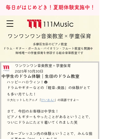
毎日がはじめどき！夏期体験実施中！
ワンワンワン音楽教室×学童保育
多摩区生田のピアノ教室
ドラム・ギター・ボーカル・バイオリン・フルート教室も開講中
地域唯一の学童保育を併設する総合音楽教室です
ワンワンワン音楽教室×学童保育
2025年10月30日
中学生のドラム体験｜生田のドラム教室
ハッピーハロウィン！🎃
ドラムやギターなどの「軽音
楽器」の体験がとて
※
も多い月でした！
※大ヒットしたアニメ「
けいおん!
」の語源ですよ～
さて、今回のお客様は中学生！
ピアノもギターもやったことがあるということで、
ついにドラムにたどり着いてくれました笑
グループレッスン内の体験ということで、みんな揃