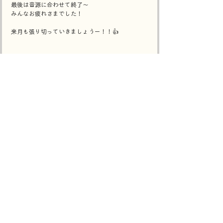
最後は音源に合わせて終了～
みんなお疲れさまでした！
来月も張り切っていきましょうー！！👍️
運営会社