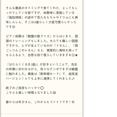
そんな最高のタイミングで来てくれた、とってもし
っかりしている彼ですが、体験時に実施している
「施設探検」の途中で見たおもちゃやドラムにも興
味しんしん、そこは3歳らしく大変可愛らしかった
です😌
ピアノ体験は「鍵盤の数クイズ」からはじまり、読
譜のトレーニングもしました。大人でも難しい読譜
ですから、ヒゲが生えているのが「ドさん」、「頭
ごっつんこのレさん」など、視覚的に興味を持って
もらえるよう、自然な形で導入していきます👩🏻‍🎓
「はたらくくるま(曲)」が好きということで、先生
の伴奏に合わせながら、色々なテンポでまずは鍵盤
に触れました。最後は「新幹線モード」で、超高速
バージョン！とても上手に連弾してくれました🎶
終了のご挨拶もバッチリ⭕️
こちらも楽しい時間となりました😄
春からは年少さん、これからもファイトです！🌸