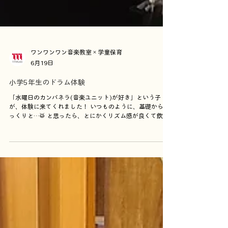
ワンワンワン音楽教室×学童保育
6月19日
小学5年生のドラム体験
「水曜日のカンパネラ(音楽ユニット)が好き」という子
が、体験に来てくれました！ いつものように、基礎からゆ
っくりと…🥁 と思ったら、とにかくリズム感が良くて飲み
込みが早い！！ 講師も驚きです😲 特にバスドラ(足)を踏む
のが上手で、"ズシッ"と心地よい低音が響きます⛰️ あっと
いう間に、初回のミッションは終了💯 今後が楽しみです🤩