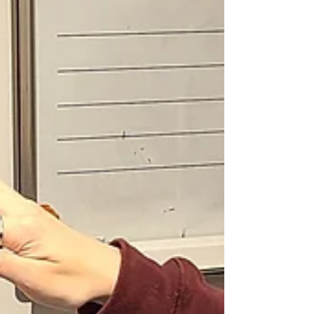
憧れの曲は「トルコ行進曲」ということで、正統派？の志
願者として体験に来てくれました😊 簡単な曲から、右手と
左手に分けて練習をしました✋ 講師が左手の伴奏をしなが
ら、ゆっくりと… とても上手に弾けています！ 何より「フ
ォーム(手の形)が美しい」と、講師も絶賛です😽 これから
もピアノに慣れ親しんでもらえると、うれしいですね🎹